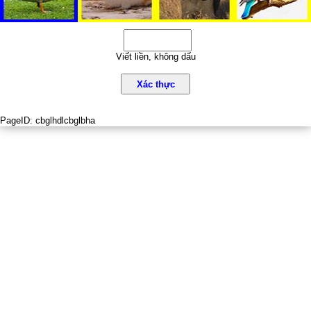
Viết liền, không dấu
Xác thực
PageID:
cbglhdlcbglbha