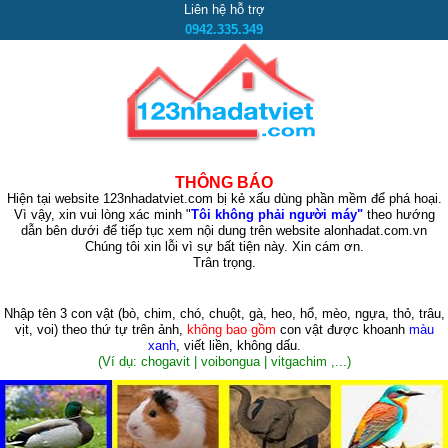
Liên hệ hỗ trợ
0942.335.349
THÔNG BÁO
Hiện tại website 123nhadatviet.com bị kẻ xấu dùng phần mềm để phá hoại.
Vì vậy, xin vui lòng xác minh "
Tôi không phải người máy"
theo hướng
dẫn bên dưới để tiếp tục xem nội dung trên website alonhadat.com.vn
Chúng tôi xin lỗi vì sự bất tiện này. Xin cám ơn.
Trân trọng.
Nhập tên 3 con vật
(bò, chim, chó, chuột, gà, heo, hổ, mèo, ngựa, thỏ, trâu,
vịt, voi)
theo thứ tự trên ảnh,
không bao gồm
con vật được khoanh
màu
xanh
, viết liền, không dấu.
(Ví dụ: chogavit | voibongua | vitgachim ,...)