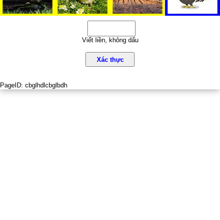
Viết liền, không dấu
Xác thực
PageID:
cbglhdlcbglbdh