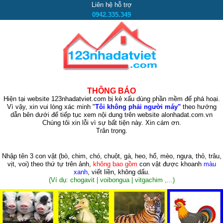
Liên hệ hỗ trợ
0942.335.349
THÔNG BÁO
Hiện tại website 123nhadatviet.com bị kẻ xấu dùng phần mềm để phá hoại.
Vì vậy, xin vui lòng xác minh "
Tôi không phải người máy"
theo hướng
dẫn bên dưới để tiếp tục xem nội dung trên website alonhadat.com.vn
Chúng tôi xin lỗi vì sự bất tiện này. Xin cám ơn.
Trân trọng.
Nhập tên 3 con vật
(bò, chim, chó, chuột, gà, heo, hổ, mèo, ngựa, thỏ, trâu,
vịt, voi)
theo thứ tự trên ảnh,
không bao gồm
con vật được khoanh
màu
xanh
, viết liền, không dấu.
(Ví dụ: chogavit | voibongua | vitgachim ,...)