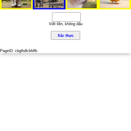
Viết liền, không dấu
Xác thực
PageID:
cbglhdlcbhlfb