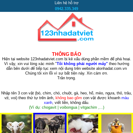
Liên hệ hỗ trợ
0942.335.349
THÔNG BÁO
Hiện tại website 123nhadatviet.com bị kẻ xấu dùng phần mềm để phá hoại.
Vì vậy, xin vui lòng xác minh "
Tôi không phải người máy"
theo hướng
dẫn bên dưới để tiếp tục xem nội dung trên website alonhadat.com.vn
Chúng tôi xin lỗi vì sự bất tiện này. Xin cám ơn.
Trân trọng.
Nhập tên 3 con vật
(bò, chim, chó, chuột, gà, heo, hổ, mèo, ngựa, thỏ, trâu,
vịt, voi)
theo thứ tự trên ảnh,
không bao gồm
con vật được khoanh
màu
xanh
, viết liền, không dấu.
(Ví dụ: chogavit | voibongua | vitgachim ,...)