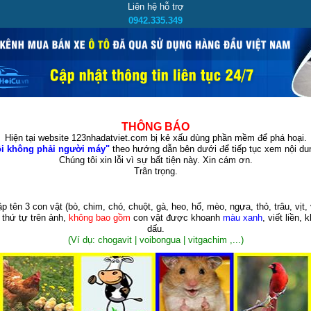
Liên hệ hỗ trợ
0942.335.349
THÔNG BÁO
Hiện tại website 123nhadatviet.com bị kẻ xấu dùng phần mềm để phá hoại.
i không phải người máy"
theo hướng dẫn bên dưới để tiếp tục xem nội dun
Chúng tôi xin lỗi vì sự bất tiện này. Xin cám ơn.
Trân trọng.
p tên 3 con vật
(bò, chim, chó, chuột, gà, heo, hổ, mèo, ngựa, thỏ, trâu, vịt, 
 thứ tự trên ảnh,
không bao gồm
con vật được khoanh
màu xanh
, viết liền, 
dấu.
(Ví dụ: chogavit | voibongua | vitgachim ,...)