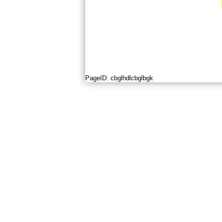
PageID:
cbglhdlcbglbgk