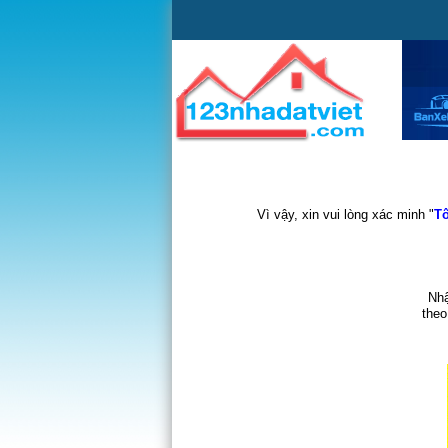
Vì vậy, xin vui lòng xác minh "
Tô
Nhậ
theo