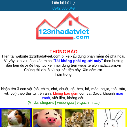
Liên hệ hỗ trợ
0942.335.349
THÔNG BÁO
Hiện tại website 123nhadatviet.com bị kẻ xấu dùng phần mềm để phá hoại.
Vì vậy, xin vui lòng xác minh "
Tôi không phải người máy"
theo hướng
dẫn bên dưới để tiếp tục xem nội dung trên website alonhadat.com.vn
Chúng tôi xin lỗi vì sự bất tiện này. Xin cám ơn.
Trân trọng.
Nhập tên 3 con vật
(bò, chim, chó, chuột, gà, heo, hổ, mèo, ngựa, thỏ, trâu,
vịt, voi)
theo thứ tự trên ảnh,
không bao gồm
con vật được khoanh
màu
xanh
, viết liền, không dấu.
(Ví dụ: chogavit | voibongua | vitgachim ,...)