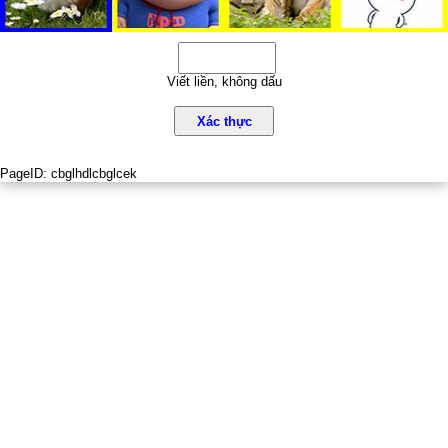
Viết liền, không dấu
Xác thực
PageID:
cbglhdlcbglcek