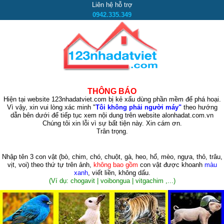
Liên hệ hỗ trợ
0942.335.349
THÔNG BÁO
Hiện tại website 123nhadatviet.com bị kẻ xấu dùng phần mềm để phá hoại.
Vì vậy, xin vui lòng xác minh "
Tôi không phải người máy"
theo hướng
dẫn bên dưới để tiếp tục xem nội dung trên website alonhadat.com.vn
Chúng tôi xin lỗi vì sự bất tiện này. Xin cám ơn.
Trân trọng.
Nhập tên 3 con vật
(bò, chim, chó, chuột, gà, heo, hổ, mèo, ngựa, thỏ, trâu,
vịt, voi)
theo thứ tự trên ảnh,
không bao gồm
con vật được khoanh
màu
xanh
, viết liền, không dấu.
(Ví dụ: chogavit | voibongua | vitgachim ,...)