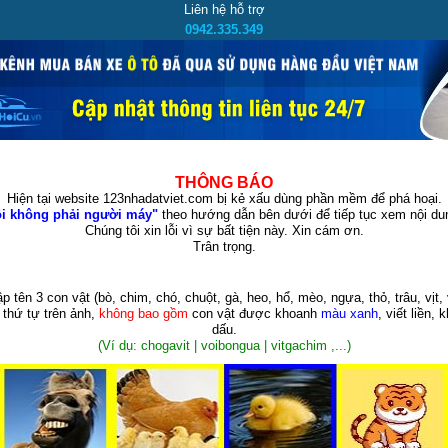
Liên hệ hỗ trợ
0942.335.349
THÔNG BÁO
Hiện tại website 123nhadatviet.com bị kẻ xấu dùng phần mềm để phá hoại.
i không phải người máy"
theo hướng dẫn bên dưới để tiếp tục xem nội dun
Chúng tôi xin lỗi vì sự bất tiện này. Xin cám ơn.
Trân trọng.
p tên 3 con vật
(bò, chim, chó, chuột, gà, heo, hổ, mèo, ngựa, thỏ, trâu, vịt, 
 thứ tự trên ảnh,
không bao gồm
con vật được khoanh
màu xanh
, viết liền, 
dấu.
(Ví dụ: chogavit | voibongua | vitgachim ,...)