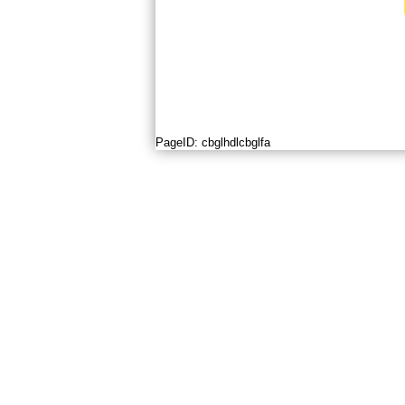
PageID:
cbglhdlcbglfa