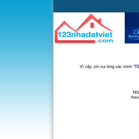
Vì vậy, xin vui lòng xác minh "
Tô
Nhậ
theo