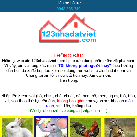
Liên hệ hỗ trợ
0942.335.349
THÔNG BÁO
Hiện tại website 123nhadatviet.com bị kẻ xấu dùng phần mềm để phá hoại.
Vì vậy, xin vui lòng xác minh "
Tôi không phải người máy"
theo hướng
dẫn bên dưới để tiếp tục xem nội dung trên website alonhadat.com.vn
Chúng tôi xin lỗi vì sự bất tiện này. Xin cám ơn.
Trân trọng.
Nhập tên 3 con vật
(bò, chim, chó, chuột, gà, heo, hổ, mèo, ngựa, thỏ, trâu,
vịt, voi)
theo thứ tự trên ảnh,
không bao gồm
con vật được khoanh
màu
xanh
, viết liền, không dấu.
(Ví dụ: chogavit | voibongua | vitgachim ,...)