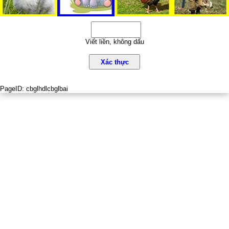
Viết liền, không dấu
Xác thực
PageID:
cbglhdlcbglbai