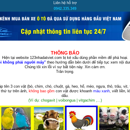
Liên hệ hỗ trợ
0942.335.349
THÔNG BÁO
Hiện tại website 123nhadatviet.com bị kẻ xấu dùng phần mềm để phá hoại.
i không phải người máy"
theo hướng dẫn bên dưới để tiếp tục xem nội dun
Chúng tôi xin lỗi vì sự bất tiện này. Xin cám ơn.
Trân trọng.
p tên 3 con vật
(bò, chim, chó, chuột, gà, heo, hổ, mèo, ngựa, thỏ, trâu, vịt, 
 thứ tự trên ảnh,
không bao gồm
con vật được khoanh
màu xanh
, viết liền, 
dấu.
(Ví dụ: chogavit | voibongua | vitgachim ,...)