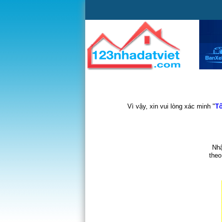
Vì vậy, xin vui lòng xác minh "
Tô
Nhậ
theo