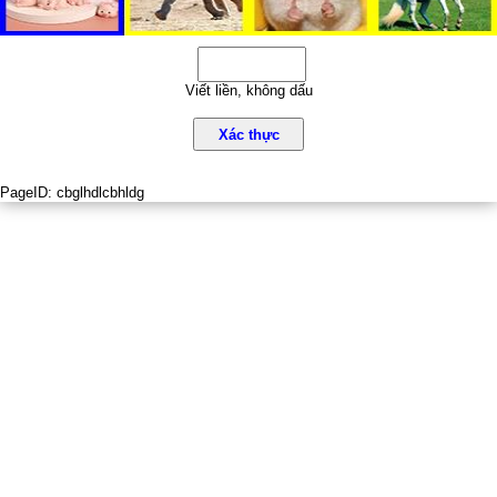
Viết liền, không dấu
Xác thực
PageID:
cbglhdlcbhldg