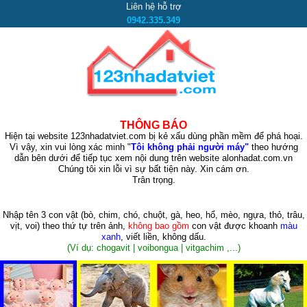
Liên hệ hỗ trợ
0942.335.349
THÔNG BÁO
Hiện tại website 123nhadatviet.com bị kẻ xấu dùng phần mềm để phá hoại.
Vì vậy, xin vui lòng xác minh "
Tôi không phải người máy"
theo hướng
dẫn bên dưới để tiếp tục xem nội dung trên website alonhadat.com.vn
Chúng tôi xin lỗi vì sự bất tiện này. Xin cám ơn.
Trân trọng.
Nhập tên 3 con vật
(bò, chim, chó, chuột, gà, heo, hổ, mèo, ngựa, thỏ, trâu,
vịt, voi)
theo thứ tự trên ảnh,
không bao gồm
con vật được khoanh
màu
xanh
, viết liền, không dấu.
(Ví dụ: chogavit | voibongua | vitgachim ,...)