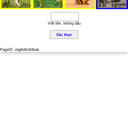
Viết liền, không dấu
Xác thực
PageID:
cbglhdlcbhlbak