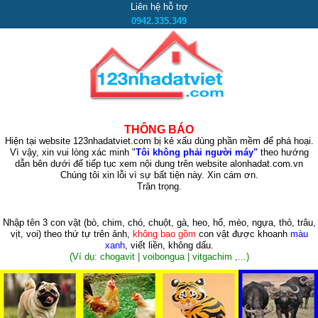
Liên hệ hỗ trợ
0942.335.349
THÔNG BÁO
Hiện tại website 123nhadatviet.com bị kẻ xấu dùng phần mềm để phá hoại.
Vì vậy, xin vui lòng xác minh "
Tôi không phải người máy"
theo hướng
dẫn bên dưới để tiếp tục xem nội dung trên website alonhadat.com.vn
Chúng tôi xin lỗi vì sự bất tiện này. Xin cám ơn.
Trân trọng.
Nhập tên 3 con vật
(bò, chim, chó, chuột, gà, heo, hổ, mèo, ngựa, thỏ, trâu,
vịt, voi)
theo thứ tự trên ảnh,
không bao gồm
con vật được khoanh
màu
xanh
, viết liền, không dấu.
(Ví dụ: chogavit | voibongua | vitgachim ,...)