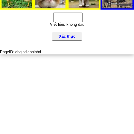
Viết liền, không dấu
Xác thực
PageID:
cbglhdlcbhlbhd