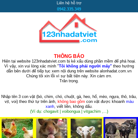
Liên hệ hỗ trợ
0942.335.349
THÔNG BÁO
Hiện tại website 123nhadatviet.com bị kẻ xấu dùng phần mềm để phá hoại.
Vì vậy, xin vui lòng xác minh "
Tôi không phải người máy"
theo hướng
dẫn bên dưới để tiếp tục xem nội dung trên website alonhadat.com.vn
Chúng tôi xin lỗi vì sự bất tiện này. Xin cám ơn.
Trân trọng.
Nhập tên 3 con vật
(bò, chim, chó, chuột, gà, heo, hổ, mèo, ngựa, thỏ, trâu,
vịt, voi)
theo thứ tự trên ảnh,
không bao gồm
con vật được khoanh
màu
xanh
, viết liền, không dấu.
(Ví dụ: chogavit | voibongua | vitgachim ,...)