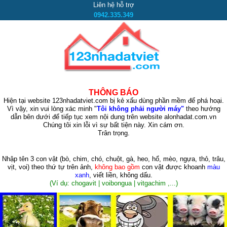
Liên hệ hỗ trợ
0942.335.349
THÔNG BÁO
Hiện tại website 123nhadatviet.com bị kẻ xấu dùng phần mềm để phá hoại.
Vì vậy, xin vui lòng xác minh "
Tôi không phải người máy"
theo hướng
dẫn bên dưới để tiếp tục xem nội dung trên website alonhadat.com.vn
Chúng tôi xin lỗi vì sự bất tiện này. Xin cám ơn.
Trân trọng.
Nhập tên 3 con vật
(bò, chim, chó, chuột, gà, heo, hổ, mèo, ngựa, thỏ, trâu,
vịt, voi)
theo thứ tự trên ảnh,
không bao gồm
con vật được khoanh
màu
xanh
, viết liền, không dấu.
(Ví dụ: chogavit | voibongua | vitgachim ,...)