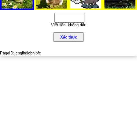
Viết liền, không dấu
Xác thực
PageID:
cbglhdlcbhlbfc