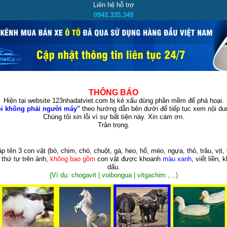
Liên hệ hỗ trợ
0942.335.349
THÔNG BÁO
Hiện tại website 123nhadatviet.com bị kẻ xấu dùng phần mềm để phá hoại.
i không phải người máy"
theo hướng dẫn bên dưới để tiếp tục xem nội dun
Chúng tôi xin lỗi vì sự bất tiện này. Xin cám ơn.
Trân trọng.
p tên 3 con vật
(bò, chim, chó, chuột, gà, heo, hổ, mèo, ngựa, thỏ, trâu, vịt, 
 thứ tự trên ảnh,
không bao gồm
con vật được khoanh
màu xanh
, viết liền, 
dấu.
(Ví dụ: chogavit | voibongua | vitgachim ,...)