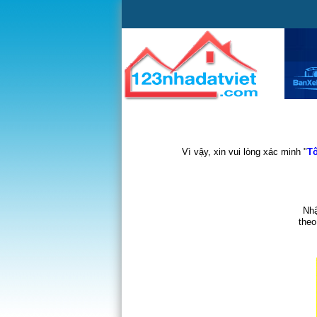
Vì vậy, xin vui lòng xác minh "
Tô
Nhậ
theo