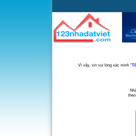
Vì vậy, xin vui lòng xác minh "
Tô
Nhậ
theo