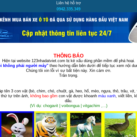
Liên hệ hỗ trợ
0942.335.349
THÔNG BÁO
Hiện tại website 123nhadatviet.com bị kẻ xấu dùng phần mềm để phá hoại.
i không phải người máy"
theo hướng dẫn bên dưới để tiếp tục xem nội dun
Chúng tôi xin lỗi vì sự bất tiện này. Xin cám ơn.
Trân trọng.
p tên 3 con vật
(bò, chim, chó, chuột, gà, heo, hổ, mèo, ngựa, thỏ, trâu, vịt, 
 thứ tự trên ảnh,
không bao gồm
con vật được khoanh
màu xanh
, viết liền, 
dấu.
(Ví dụ: chogavit | voibongua | vitgachim ,...)