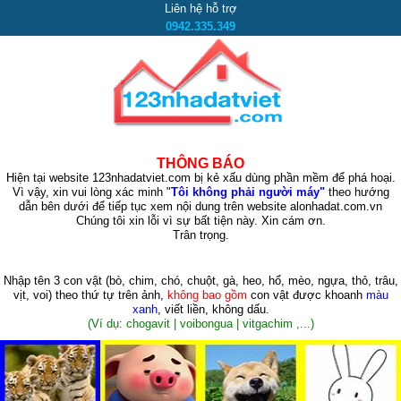
Liên hệ hỗ trợ
0942.335.349
THÔNG BÁO
Hiện tại website 123nhadatviet.com bị kẻ xấu dùng phần mềm để phá hoại.
Vì vậy, xin vui lòng xác minh "
Tôi không phải người máy"
theo hướng
dẫn bên dưới để tiếp tục xem nội dung trên website alonhadat.com.vn
Chúng tôi xin lỗi vì sự bất tiện này. Xin cám ơn.
Trân trọng.
Nhập tên 3 con vật
(bò, chim, chó, chuột, gà, heo, hổ, mèo, ngựa, thỏ, trâu,
vịt, voi)
theo thứ tự trên ảnh,
không bao gồm
con vật được khoanh
màu
xanh
, viết liền, không dấu.
(Ví dụ: chogavit | voibongua | vitgachim ,...)