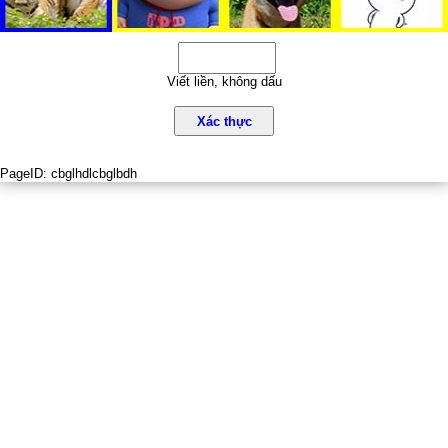
Viết liền, không dấu
Xác thực
PageID:
cbglhdlcbglbdh