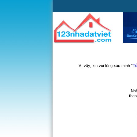
Vì vậy, xin vui lòng xác minh "
Tô
Nhậ
theo