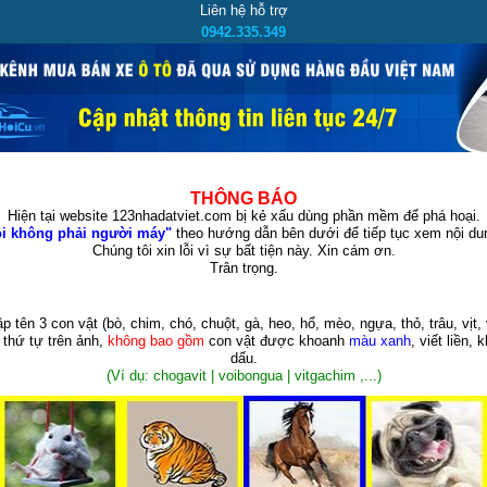
Liên hệ hỗ trợ
0942.335.349
THÔNG BÁO
Hiện tại website 123nhadatviet.com bị kẻ xấu dùng phần mềm để phá hoại.
i không phải người máy"
theo hướng dẫn bên dưới để tiếp tục xem nội dun
Chúng tôi xin lỗi vì sự bất tiện này. Xin cám ơn.
Trân trọng.
p tên 3 con vật
(bò, chim, chó, chuột, gà, heo, hổ, mèo, ngựa, thỏ, trâu, vịt, 
 thứ tự trên ảnh,
không bao gồm
con vật được khoanh
màu xanh
, viết liền, 
dấu.
(Ví dụ: chogavit | voibongua | vitgachim ,...)