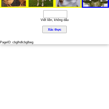
Viết liền, không dấu
Xác thực
PageID:
cbglhdlcbglbeg