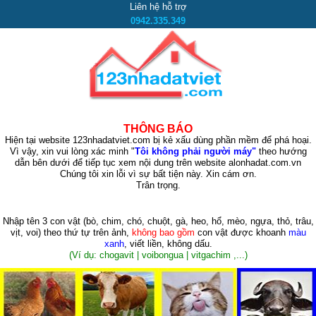
Liên hệ hỗ trợ
0942.335.349
THÔNG BÁO
Hiện tại website 123nhadatviet.com bị kẻ xấu dùng phần mềm để phá hoại.
Vì vậy, xin vui lòng xác minh "
Tôi không phải người máy"
theo hướng
dẫn bên dưới để tiếp tục xem nội dung trên website alonhadat.com.vn
Chúng tôi xin lỗi vì sự bất tiện này. Xin cám ơn.
Trân trọng.
Nhập tên 3 con vật
(bò, chim, chó, chuột, gà, heo, hổ, mèo, ngựa, thỏ, trâu,
vịt, voi)
theo thứ tự trên ảnh,
không bao gồm
con vật được khoanh
màu
xanh
, viết liền, không dấu.
(Ví dụ: chogavit | voibongua | vitgachim ,...)