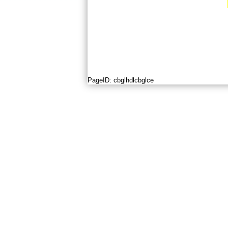
PageID:
cbglhdlcbglce