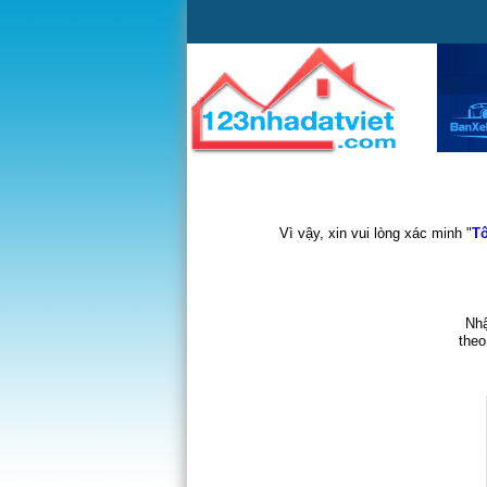
Vì vậy, xin vui lòng xác minh "
Tô
Nhậ
theo