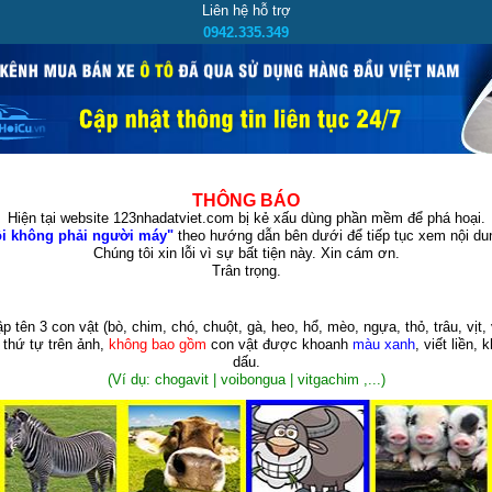
Liên hệ hỗ trợ
0942.335.349
THÔNG BÁO
Hiện tại website 123nhadatviet.com bị kẻ xấu dùng phần mềm để phá hoại.
i không phải người máy"
theo hướng dẫn bên dưới để tiếp tục xem nội dun
Chúng tôi xin lỗi vì sự bất tiện này. Xin cám ơn.
Trân trọng.
p tên 3 con vật
(bò, chim, chó, chuột, gà, heo, hổ, mèo, ngựa, thỏ, trâu, vịt, 
 thứ tự trên ảnh,
không bao gồm
con vật được khoanh
màu xanh
, viết liền, 
dấu.
(Ví dụ: chogavit | voibongua | vitgachim ,...)