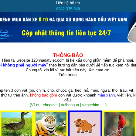
Liên hệ hỗ trợ
0942.335.349
THÔNG BÁO
Hiện tại website 123nhadatviet.com bị kẻ xấu dùng phần mềm để phá hoại.
i không phải người máy"
theo hướng dẫn bên dưới để tiếp tục xem nội dun
Chúng tôi xin lỗi vì sự bất tiện này. Xin cám ơn.
Trân trọng.
p tên 3 con vật
(bò, chim, chó, chuột, gà, heo, hổ, mèo, ngựa, thỏ, trâu, vịt, 
 thứ tự trên ảnh,
không bao gồm
con vật được khoanh
màu xanh
, viết liền, 
dấu.
(Ví dụ: chogavit | voibongua | vitgachim ,...)