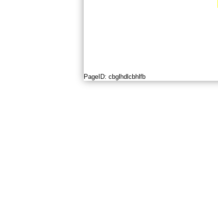
PageID:
cbglhdlcbhlfb