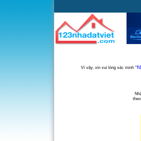
Vì vậy, xin vui lòng xác minh "
Tô
Nhậ
theo