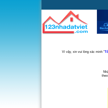
Vì vậy, xin vui lòng xác minh "
Tô
Nhậ
theo