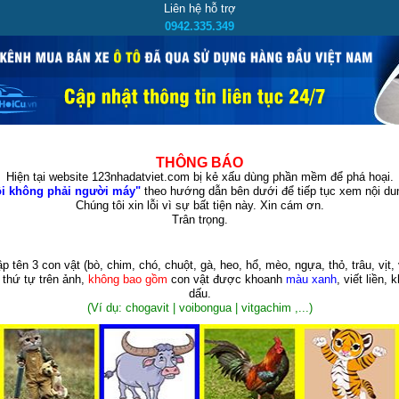
Liên hệ hỗ trợ
0942.335.349
THÔNG BÁO
Hiện tại website 123nhadatviet.com bị kẻ xấu dùng phần mềm để phá hoại.
i không phải người máy"
theo hướng dẫn bên dưới để tiếp tục xem nội dun
Chúng tôi xin lỗi vì sự bất tiện này. Xin cám ơn.
Trân trọng.
p tên 3 con vật
(bò, chim, chó, chuột, gà, heo, hổ, mèo, ngựa, thỏ, trâu, vịt, 
 thứ tự trên ảnh,
không bao gồm
con vật được khoanh
màu xanh
, viết liền, 
dấu.
(Ví dụ: chogavit | voibongua | vitgachim ,...)