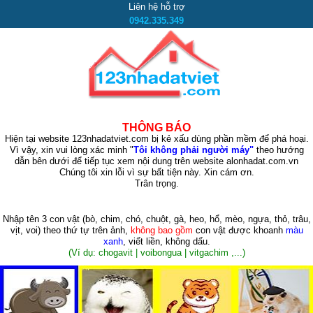
Liên hệ hỗ trợ
0942.335.349
THÔNG BÁO
Hiện tại website 123nhadatviet.com bị kẻ xấu dùng phần mềm để phá hoại.
Vì vậy, xin vui lòng xác minh "
Tôi không phải người máy"
theo hướng
dẫn bên dưới để tiếp tục xem nội dung trên website alonhadat.com.vn
Chúng tôi xin lỗi vì sự bất tiện này. Xin cám ơn.
Trân trọng.
Nhập tên 3 con vật
(bò, chim, chó, chuột, gà, heo, hổ, mèo, ngựa, thỏ, trâu,
vịt, voi)
theo thứ tự trên ảnh,
không bao gồm
con vật được khoanh
màu
xanh
, viết liền, không dấu.
(Ví dụ: chogavit | voibongua | vitgachim ,...)