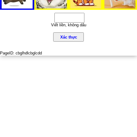
Viết liền, không dấu
Xác thực
PageID:
cbglhdlcbglcdd