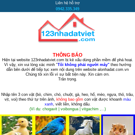
Liên hệ hỗ trợ
0942.335.349
THÔNG BÁO
Hiện tại website 123nhadatviet.com bị kẻ xấu dùng phần mềm để phá hoại.
Vì vậy, xin vui lòng xác minh "
Tôi không phải người máy"
theo hướng
dẫn bên dưới để tiếp tục xem nội dung trên website alonhadat.com.vn
Chúng tôi xin lỗi vì sự bất tiện này. Xin cám ơn.
Trân trọng.
Nhập tên 3 con vật
(bò, chim, chó, chuột, gà, heo, hổ, mèo, ngựa, thỏ, trâu,
vịt, voi)
theo thứ tự trên ảnh,
không bao gồm
con vật được khoanh
màu
xanh
, viết liền, không dấu.
(Ví dụ: chogavit | voibongua | vitgachim ,...)