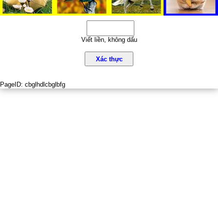
Viết liền, không dấu
Xác thực
PageID:
cbglhdlcbglbfg