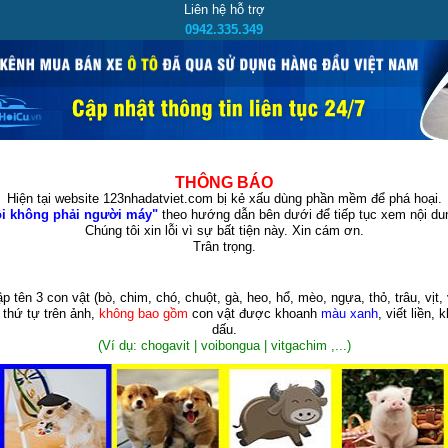
Liên hệ hỗ trợ
0942.335.349
THÔNG BÁO
Hiện tại website 123nhadatviet.com bị kẻ xấu dùng phần mềm để phá hoại.
i không phải người máy"
theo hướng dẫn bên dưới để tiếp tục xem nội dun
Chúng tôi xin lỗi vì sự bất tiện này. Xin cám ơn.
Trân trọng.
p tên 3 con vật
(bò, chim, chó, chuột, gà, heo, hổ, mèo, ngựa, thỏ, trâu, vịt, 
 thứ tự trên ảnh,
không bao gồm
con vật được khoanh
màu xanh
, viết liền, 
dấu.
(Ví dụ: chogavit | voibongua | vitgachim ,...)