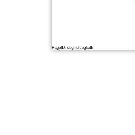
PageID:
cbglhdlcbglcdh