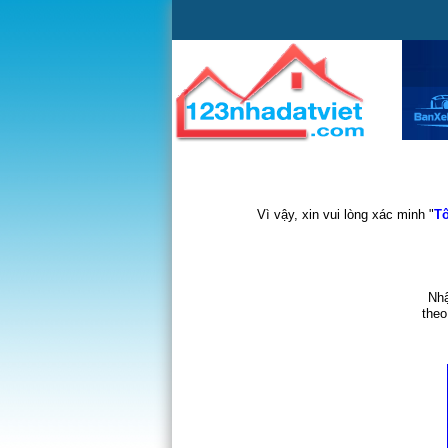
Vì vậy, xin vui lòng xác minh "
Tô
Nhậ
theo