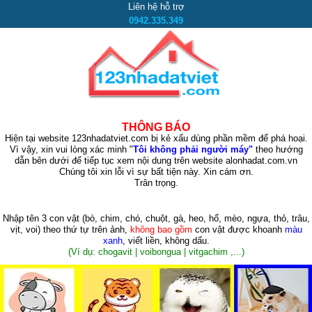
Liên hệ hỗ trợ
0942.335.349
THÔNG BÁO
Hiện tại website 123nhadatviet.com bị kẻ xấu dùng phần mềm để phá hoại.
Vì vậy, xin vui lòng xác minh "
Tôi không phải người máy"
theo hướng
dẫn bên dưới để tiếp tục xem nội dung trên website alonhadat.com.vn
Chúng tôi xin lỗi vì sự bất tiện này. Xin cám ơn.
Trân trọng.
Nhập tên 3 con vật
(bò, chim, chó, chuột, gà, heo, hổ, mèo, ngựa, thỏ, trâu,
vịt, voi)
theo thứ tự trên ảnh,
không bao gồm
con vật được khoanh
màu
xanh
, viết liền, không dấu.
(Ví dụ: chogavit | voibongua | vitgachim ,...)