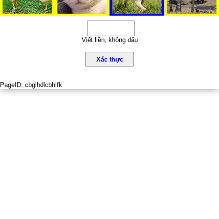
Viết liền, không dấu
Xác thực
PageID:
cbglhdlcbhlfk