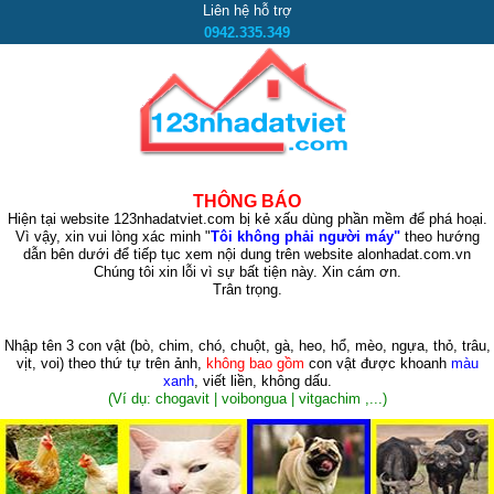
Liên hệ hỗ trợ
0942.335.349
THÔNG BÁO
Hiện tại website 123nhadatviet.com bị kẻ xấu dùng phần mềm để phá hoại.
Vì vậy, xin vui lòng xác minh "
Tôi không phải người máy"
theo hướng
dẫn bên dưới để tiếp tục xem nội dung trên website alonhadat.com.vn
Chúng tôi xin lỗi vì sự bất tiện này. Xin cám ơn.
Trân trọng.
Nhập tên 3 con vật
(bò, chim, chó, chuột, gà, heo, hổ, mèo, ngựa, thỏ, trâu,
vịt, voi)
theo thứ tự trên ảnh,
không bao gồm
con vật được khoanh
màu
xanh
, viết liền, không dấu.
(Ví dụ: chogavit | voibongua | vitgachim ,...)