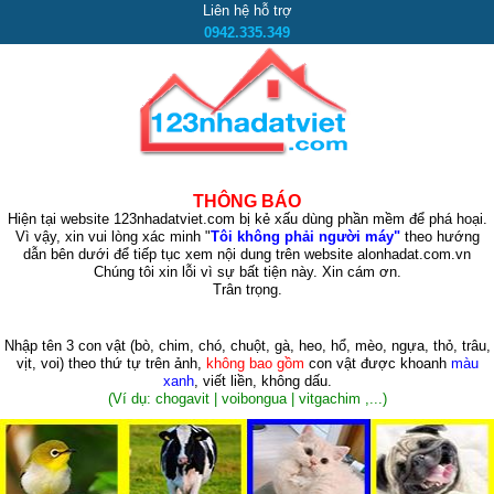
Liên hệ hỗ trợ
0942.335.349
THÔNG BÁO
Hiện tại website 123nhadatviet.com bị kẻ xấu dùng phần mềm để phá hoại.
Vì vậy, xin vui lòng xác minh "
Tôi không phải người máy"
theo hướng
dẫn bên dưới để tiếp tục xem nội dung trên website alonhadat.com.vn
Chúng tôi xin lỗi vì sự bất tiện này. Xin cám ơn.
Trân trọng.
Nhập tên 3 con vật
(bò, chim, chó, chuột, gà, heo, hổ, mèo, ngựa, thỏ, trâu,
vịt, voi)
theo thứ tự trên ảnh,
không bao gồm
con vật được khoanh
màu
xanh
, viết liền, không dấu.
(Ví dụ: chogavit | voibongua | vitgachim ,...)