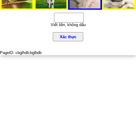
Viết liền, không dấu
Xác thực
PageID:
cbglhdlcbglbdb