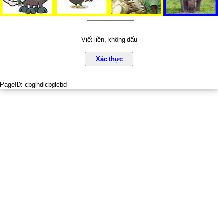
Viết liền, không dấu
Xác thực
PageID:
cbglhdlcbglcbd