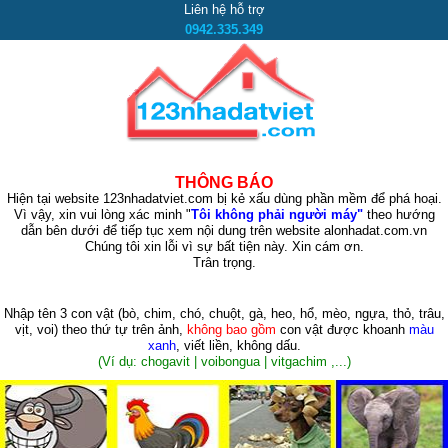
Liên hệ hỗ trợ
0942.335.349
THÔNG BÁO
Hiện tại website 123nhadatviet.com bị kẻ xấu dùng phần mềm để phá hoại.
Vì vậy, xin vui lòng xác minh "
Tôi không phải người máy"
theo hướng
dẫn bên dưới để tiếp tục xem nội dung trên website alonhadat.com.vn
Chúng tôi xin lỗi vì sự bất tiện này. Xin cám ơn.
Trân trọng.
Nhập tên 3 con vật
(bò, chim, chó, chuột, gà, heo, hổ, mèo, ngựa, thỏ, trâu,
vịt, voi)
theo thứ tự trên ảnh,
không bao gồm
con vật được khoanh
màu
xanh
, viết liền, không dấu.
(Ví dụ: chogavit | voibongua | vitgachim ,...)