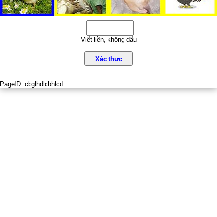
Viết liền, không dấu
Xác thực
PageID:
cbglhdlcbhlcd