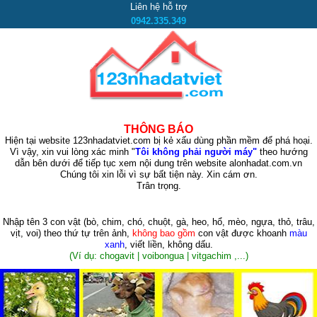
Liên hệ hỗ trợ
0942.335.349
THÔNG BÁO
Hiện tại website 123nhadatviet.com bị kẻ xấu dùng phần mềm để phá hoại.
Vì vậy, xin vui lòng xác minh "
Tôi không phải người máy"
theo hướng
dẫn bên dưới để tiếp tục xem nội dung trên website alonhadat.com.vn
Chúng tôi xin lỗi vì sự bất tiện này. Xin cám ơn.
Trân trọng.
Nhập tên 3 con vật
(bò, chim, chó, chuột, gà, heo, hổ, mèo, ngựa, thỏ, trâu,
vịt, voi)
theo thứ tự trên ảnh,
không bao gồm
con vật được khoanh
màu
xanh
, viết liền, không dấu.
(Ví dụ: chogavit | voibongua | vitgachim ,...)