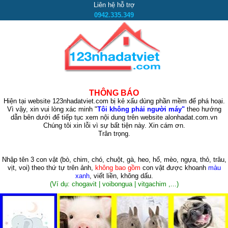
Liên hệ hỗ trợ
0942.335.349
THÔNG BÁO
Hiện tại website 123nhadatviet.com bị kẻ xấu dùng phần mềm để phá hoại.
Vì vậy, xin vui lòng xác minh "
Tôi không phải người máy"
theo hướng
dẫn bên dưới để tiếp tục xem nội dung trên website alonhadat.com.vn
Chúng tôi xin lỗi vì sự bất tiện này. Xin cám ơn.
Trân trọng.
Nhập tên 3 con vật
(bò, chim, chó, chuột, gà, heo, hổ, mèo, ngựa, thỏ, trâu,
vịt, voi)
theo thứ tự trên ảnh,
không bao gồm
con vật được khoanh
màu
xanh
, viết liền, không dấu.
(Ví dụ: chogavit | voibongua | vitgachim ,...)