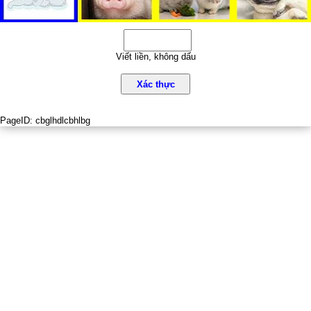
Viết liền, không dấu
Xác thực
PageID:
cbglhdlcbhlbg