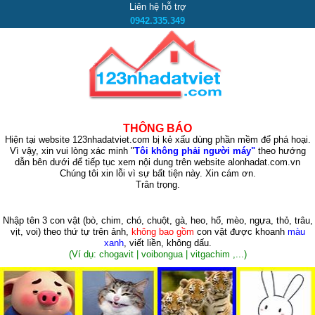
Liên hệ hỗ trợ
0942.335.349
THÔNG BÁO
Hiện tại website 123nhadatviet.com bị kẻ xấu dùng phần mềm để phá hoại.
Vì vậy, xin vui lòng xác minh "
Tôi không phải người máy"
theo hướng
dẫn bên dưới để tiếp tục xem nội dung trên website alonhadat.com.vn
Chúng tôi xin lỗi vì sự bất tiện này. Xin cám ơn.
Trân trọng.
Nhập tên 3 con vật
(bò, chim, chó, chuột, gà, heo, hổ, mèo, ngựa, thỏ, trâu,
vịt, voi)
theo thứ tự trên ảnh,
không bao gồm
con vật được khoanh
màu
xanh
, viết liền, không dấu.
(Ví dụ: chogavit | voibongua | vitgachim ,...)