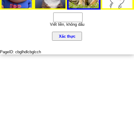
Viết liền, không dấu
Xác thực
PageID:
cbglhdlcbglcch