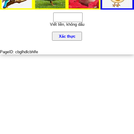
Viết liền, không dấu
Xác thực
PageID:
cbglhdlcbhlfe