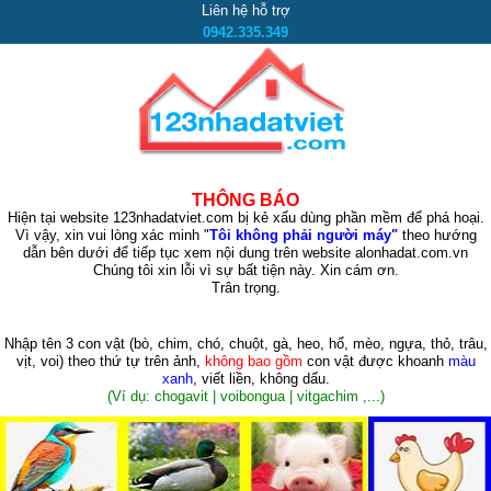
Liên hệ hỗ trợ
0942.335.349
THÔNG BÁO
Hiện tại website 123nhadatviet.com bị kẻ xấu dùng phần mềm để phá hoại.
Vì vậy, xin vui lòng xác minh "
Tôi không phải người máy"
theo hướng
dẫn bên dưới để tiếp tục xem nội dung trên website alonhadat.com.vn
Chúng tôi xin lỗi vì sự bất tiện này. Xin cám ơn.
Trân trọng.
Nhập tên 3 con vật
(bò, chim, chó, chuột, gà, heo, hổ, mèo, ngựa, thỏ, trâu,
vịt, voi)
theo thứ tự trên ảnh,
không bao gồm
con vật được khoanh
màu
xanh
, viết liền, không dấu.
(Ví dụ: chogavit | voibongua | vitgachim ,...)