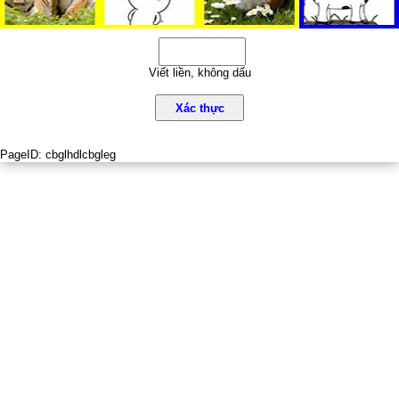
Viết liền, không dấu
Xác thực
PageID:
cbglhdlcbgleg