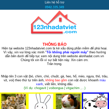
Liên hệ hỗ trợ
0942.335.349
THÔNG BÁO
Hiện tại website 123nhadatviet.com bị kẻ xấu dùng phần mềm để phá hoại.
Vì vậy, xin vui lòng xác minh "
Tôi không phải người máy"
theo hướng
dẫn bên dưới để tiếp tục xem nội dung trên website alonhadat.com.vn
Chúng tôi xin lỗi vì sự bất tiện này. Xin cám ơn.
Trân trọng.
Nhập tên 3 con vật
(bò, chim, chó, chuột, gà, heo, hổ, mèo, ngựa, thỏ, trâu,
vịt, voi)
theo thứ tự trên ảnh,
không bao gồm
con vật được khoanh
màu
xanh
, viết liền, không dấu.
(Ví dụ: chogavit | voibongua | vitgachim ,...)