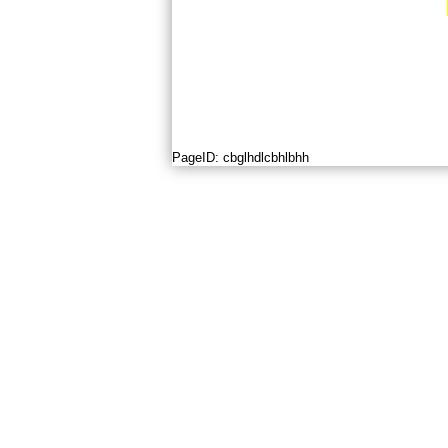
PageID:
cbglhdlcbhlbhh