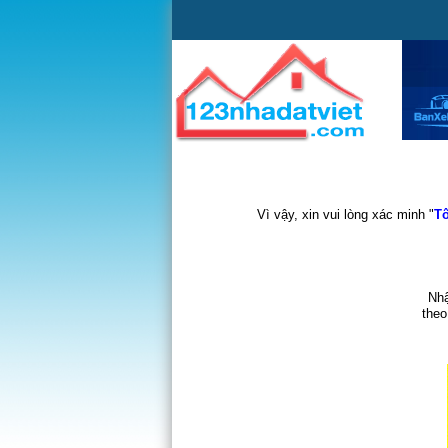
Vì vậy, xin vui lòng xác minh "
Tô
Nhậ
theo