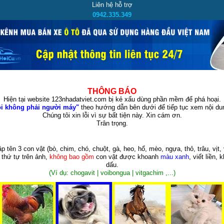
Liên hệ hỗ trợ
0942.335.349
THÔNG BÁO
Hiện tại website 123nhadatviet.com bị kẻ xấu dùng phần mềm để phá hoại.
i không phải người máy"
theo hướng dẫn bên dưới để tiếp tục xem nội dun
Chúng tôi xin lỗi vì sự bất tiện này. Xin cám ơn.
Trân trọng.
p tên 3 con vật
(bò, chim, chó, chuột, gà, heo, hổ, mèo, ngựa, thỏ, trâu, vịt, 
 thứ tự trên ảnh,
không bao gồm
con vật được khoanh
màu xanh
, viết liền, 
dấu.
(Ví dụ: chogavit | voibongua | vitgachim ,...)