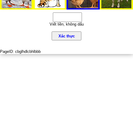
Viết liền, không dấu
Xác thực
PageID:
cbglhdlcbhlbbb