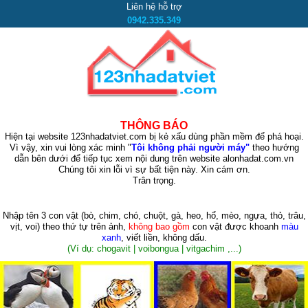
Liên hệ hỗ trợ
0942.335.349
THÔNG BÁO
Hiện tại website 123nhadatviet.com bị kẻ xấu dùng phần mềm để phá hoại.
Vì vậy, xin vui lòng xác minh "
Tôi không phải người máy"
theo hướng
dẫn bên dưới để tiếp tục xem nội dung trên website alonhadat.com.vn
Chúng tôi xin lỗi vì sự bất tiện này. Xin cám ơn.
Trân trọng.
Nhập tên 3 con vật
(bò, chim, chó, chuột, gà, heo, hổ, mèo, ngựa, thỏ, trâu,
vịt, voi)
theo thứ tự trên ảnh,
không bao gồm
con vật được khoanh
màu
xanh
, viết liền, không dấu.
(Ví dụ: chogavit | voibongua | vitgachim ,...)