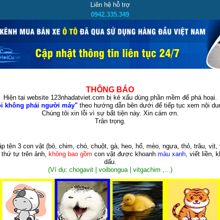
Liên hệ hỗ trợ
0942.335.349
THÔNG BÁO
Hiện tại website 123nhadatviet.com bị kẻ xấu dùng phần mềm để phá hoại.
i không phải người máy"
theo hướng dẫn bên dưới để tiếp tục xem nội dun
Chúng tôi xin lỗi vì sự bất tiện này. Xin cám ơn.
Trân trọng.
p tên 3 con vật
(bò, chim, chó, chuột, gà, heo, hổ, mèo, ngựa, thỏ, trâu, vịt, 
 thứ tự trên ảnh,
không bao gồm
con vật được khoanh
màu xanh
, viết liền, 
dấu.
(Ví dụ: chogavit | voibongua | vitgachim ,...)