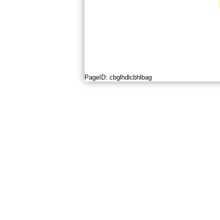
PageID:
cbglhdlcbhlbag