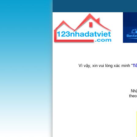
Vì vậy, xin vui lòng xác minh "
Tô
Nhậ
theo