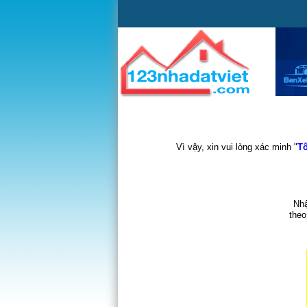
Vì vậy, xin vui lòng xác minh "
Tô
Nhậ
theo