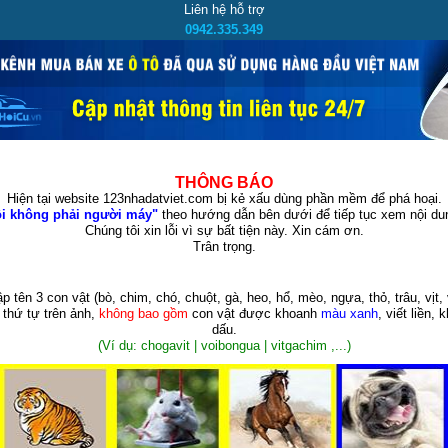
Liên hệ hỗ trợ
0942.335.349
THÔNG BÁO
Hiện tại website 123nhadatviet.com bị kẻ xấu dùng phần mềm để phá hoại.
i không phải người máy"
theo hướng dẫn bên dưới để tiếp tục xem nội dun
Chúng tôi xin lỗi vì sự bất tiện này. Xin cám ơn.
Trân trọng.
p tên 3 con vật
(bò, chim, chó, chuột, gà, heo, hổ, mèo, ngựa, thỏ, trâu, vịt, 
 thứ tự trên ảnh,
không bao gồm
con vật được khoanh
màu xanh
, viết liền, 
dấu.
(Ví dụ: chogavit | voibongua | vitgachim ,...)