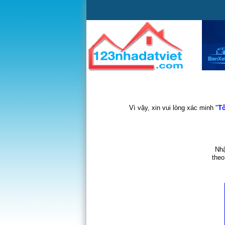
Vì vậy, xin vui lòng xác minh "
Tô
Nhậ
theo