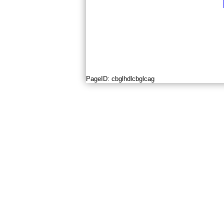
PageID:
cbglhdlcbglcag