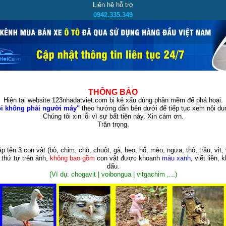
Liên hệ hỗ trợ
0942.335.349
THÔNG BÁO
Hiện tại website 123nhadatviet.com bị kẻ xấu dùng phần mềm để phá hoại.
i không phải người máy"
theo hướng dẫn bên dưới để tiếp tục xem nội dun
Chúng tôi xin lỗi vì sự bất tiện này. Xin cám ơn.
Trân trọng.
p tên 3 con vật
(bò, chim, chó, chuột, gà, heo, hổ, mèo, ngựa, thỏ, trâu, vịt, 
 thứ tự trên ảnh,
không bao gồm
con vật được khoanh
màu xanh
, viết liền, 
dấu.
(Ví dụ: chogavit | voibongua | vitgachim ,...)