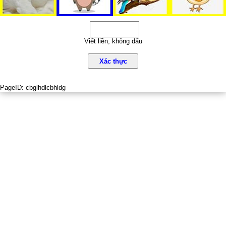
Viết liền, không dấu
Xác thực
PageID:
cbglhdlcbhldg