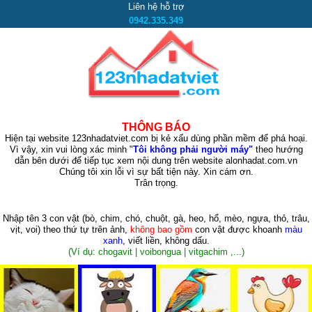
Liên hệ hỗ trợ
0942.335.349
THÔNG BÁO
Hiện tại website 123nhadatviet.com bị kẻ xấu dùng phần mềm để phá hoại.
Vì vậy, xin vui lòng xác minh "
Tôi không phải người máy"
theo hướng
dẫn bên dưới để tiếp tục xem nội dung trên website alonhadat.com.vn
Chúng tôi xin lỗi vì sự bất tiện này. Xin cám ơn.
Trân trọng.
Nhập tên 3 con vật
(bò, chim, chó, chuột, gà, heo, hổ, mèo, ngựa, thỏ, trâu,
vịt, voi)
theo thứ tự trên ảnh,
không bao gồm
con vật được khoanh
màu
xanh
, viết liền, không dấu.
(Ví dụ: chogavit | voibongua | vitgachim ,...)