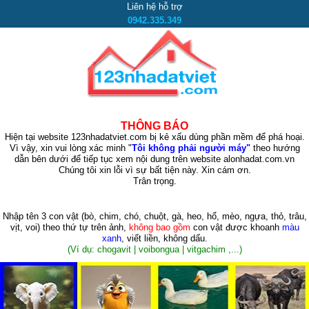
Liên hệ hỗ trợ
0942.335.349
THÔNG BÁO
Hiện tại website 123nhadatviet.com bị kẻ xấu dùng phần mềm để phá hoại.
Vì vậy, xin vui lòng xác minh "
Tôi không phải người máy"
theo hướng
dẫn bên dưới để tiếp tục xem nội dung trên website alonhadat.com.vn
Chúng tôi xin lỗi vì sự bất tiện này. Xin cám ơn.
Trân trọng.
Nhập tên 3 con vật
(bò, chim, chó, chuột, gà, heo, hổ, mèo, ngựa, thỏ, trâu,
vịt, voi)
theo thứ tự trên ảnh,
không bao gồm
con vật được khoanh
màu
xanh
, viết liền, không dấu.
(Ví dụ: chogavit | voibongua | vitgachim ,...)