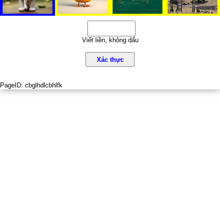
Viết liền, không dấu
Xác thực
PageID:
cbglhdlcbhlfk