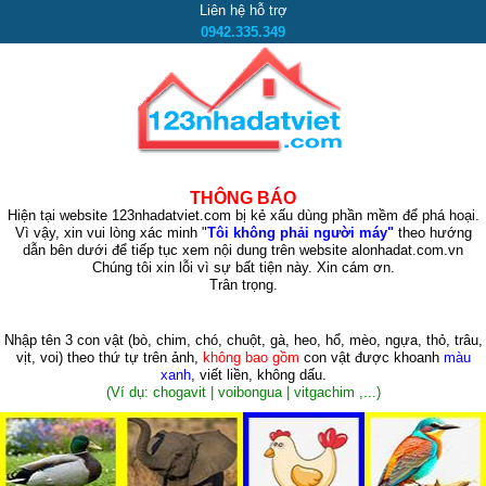
Liên hệ hỗ trợ
0942.335.349
THÔNG BÁO
Hiện tại website 123nhadatviet.com bị kẻ xấu dùng phần mềm để phá hoại.
Vì vậy, xin vui lòng xác minh "
Tôi không phải người máy"
theo hướng
dẫn bên dưới để tiếp tục xem nội dung trên website alonhadat.com.vn
Chúng tôi xin lỗi vì sự bất tiện này. Xin cám ơn.
Trân trọng.
Nhập tên 3 con vật
(bò, chim, chó, chuột, gà, heo, hổ, mèo, ngựa, thỏ, trâu,
vịt, voi)
theo thứ tự trên ảnh,
không bao gồm
con vật được khoanh
màu
xanh
, viết liền, không dấu.
(Ví dụ: chogavit | voibongua | vitgachim ,...)