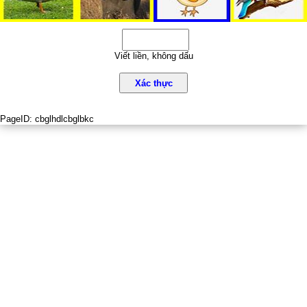
Viết liền, không dấu
Xác thực
PageID:
cbglhdlcbglbkc