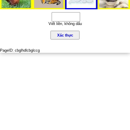
Viết liền, không dấu
Xác thực
PageID:
cbglhdlcbglccg