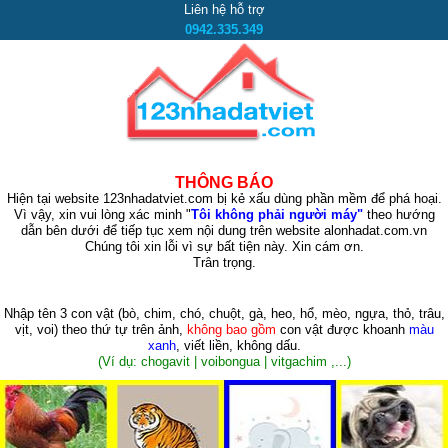
Liên hệ hỗ trợ
0942.335.349
THÔNG BÁO
Hiện tại website 123nhadatviet.com bị kẻ xấu dùng phần mềm để phá hoại.
Vì vậy, xin vui lòng xác minh "
Tôi không phải người máy"
theo hướng
dẫn bên dưới để tiếp tục xem nội dung trên website alonhadat.com.vn
Chúng tôi xin lỗi vì sự bất tiện này. Xin cám ơn.
Trân trọng.
Nhập tên 3 con vật
(bò, chim, chó, chuột, gà, heo, hổ, mèo, ngựa, thỏ, trâu,
vịt, voi)
theo thứ tự trên ảnh,
không bao gồm
con vật được khoanh
màu
xanh
, viết liền, không dấu.
(Ví dụ: chogavit | voibongua | vitgachim ,...)