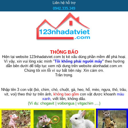
Liên hệ hỗ trợ
0942.335.349
THÔNG BÁO
Hiện tại website 123nhadatviet.com bị kẻ xấu dùng phần mềm để phá hoại.
Vì vậy, xin vui lòng xác minh "
Tôi không phải người máy"
theo hướng
dẫn bên dưới để tiếp tục xem nội dung trên website alonhadat.com.vn
Chúng tôi xin lỗi vì sự bất tiện này. Xin cám ơn.
Trân trọng.
Nhập tên 3 con vật
(bò, chim, chó, chuột, gà, heo, hổ, mèo, ngựa, thỏ, trâu,
vịt, voi)
theo thứ tự trên ảnh,
không bao gồm
con vật được khoanh
màu
xanh
, viết liền, không dấu.
(Ví dụ: chogavit | voibongua | vitgachim ,...)