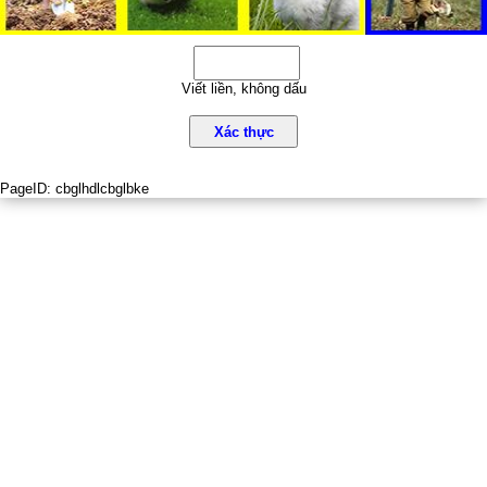
Viết liền, không dấu
Xác thực
PageID:
cbglhdlcbglbke