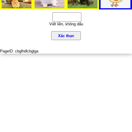
Viết liền, không dấu
Xác thực
PageID:
cbglhdlcbglga