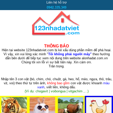
Liên hệ hỗ trợ
0942.335.349
THÔNG BÁO
Hiện tại website 123nhadatviet.com bị kẻ xấu dùng phần mềm để phá hoại.
Vì vậy, xin vui lòng xác minh "
Tôi không phải người máy"
theo hướng
dẫn bên dưới để tiếp tục xem nội dung trên website alonhadat.com.vn
Chúng tôi xin lỗi vì sự bất tiện này. Xin cám ơn.
Trân trọng.
Nhập tên 3 con vật
(bò, chim, chó, chuột, gà, heo, hổ, mèo, ngựa, thỏ, trâu,
vịt, voi)
theo thứ tự trên ảnh,
không bao gồm
con vật được khoanh
màu
xanh
, viết liền, không dấu.
(Ví dụ: chogavit | voibongua | vitgachim ,...)