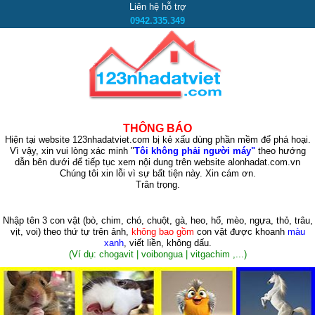
Liên hệ hỗ trợ
0942.335.349
THÔNG BÁO
Hiện tại website 123nhadatviet.com bị kẻ xấu dùng phần mềm để phá hoại.
Vì vậy, xin vui lòng xác minh "
Tôi không phải người máy"
theo hướng
dẫn bên dưới để tiếp tục xem nội dung trên website alonhadat.com.vn
Chúng tôi xin lỗi vì sự bất tiện này. Xin cám ơn.
Trân trọng.
Nhập tên 3 con vật
(bò, chim, chó, chuột, gà, heo, hổ, mèo, ngựa, thỏ, trâu,
vịt, voi)
theo thứ tự trên ảnh,
không bao gồm
con vật được khoanh
màu
xanh
, viết liền, không dấu.
(Ví dụ: chogavit | voibongua | vitgachim ,...)