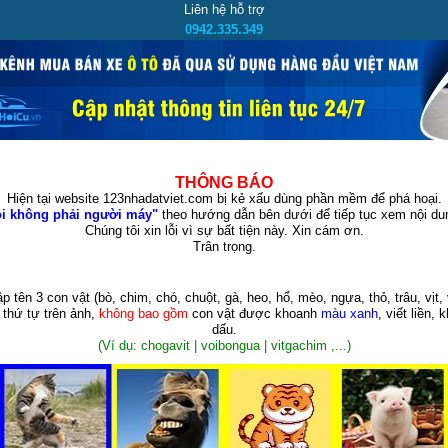
Liên hệ hỗ trợ
0942.335.349
THÔNG BÁO
Hiện tại website 123nhadatviet.com bị kẻ xấu dùng phần mềm để phá hoại.
i không phải người máy"
theo hướng dẫn bên dưới để tiếp tục xem nội dun
Chúng tôi xin lỗi vì sự bất tiện này. Xin cám ơn.
Trân trọng.
p tên 3 con vật
(bò, chim, chó, chuột, gà, heo, hổ, mèo, ngựa, thỏ, trâu, vịt, 
 thứ tự trên ảnh,
không bao gồm
con vật được khoanh
màu xanh
, viết liền, 
dấu.
(Ví dụ: chogavit | voibongua | vitgachim ,...)