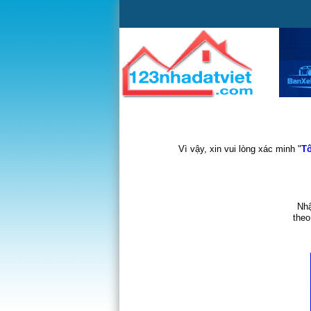
Vì vậy, xin vui lòng xác minh "
Tô
Nhậ
theo