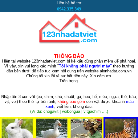
Liên hệ hỗ trợ
0942.335.349
THÔNG BÁO
Hiện tại website 123nhadatviet.com bị kẻ xấu dùng phần mềm để phá hoại.
Vì vậy, xin vui lòng xác minh "
Tôi không phải người máy"
theo hướng
dẫn bên dưới để tiếp tục xem nội dung trên website alonhadat.com.vn
Chúng tôi xin lỗi vì sự bất tiện này. Xin cám ơn.
Trân trọng.
Nhập tên 3 con vật
(bò, chim, chó, chuột, gà, heo, hổ, mèo, ngựa, thỏ, trâu,
vịt, voi)
theo thứ tự trên ảnh,
không bao gồm
con vật được khoanh
màu
xanh
, viết liền, không dấu.
(Ví dụ: chogavit | voibongua | vitgachim ,...)