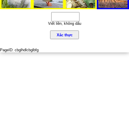
Viết liền, không dấu
Xác thực
PageID:
cbglhdlcbglbfg