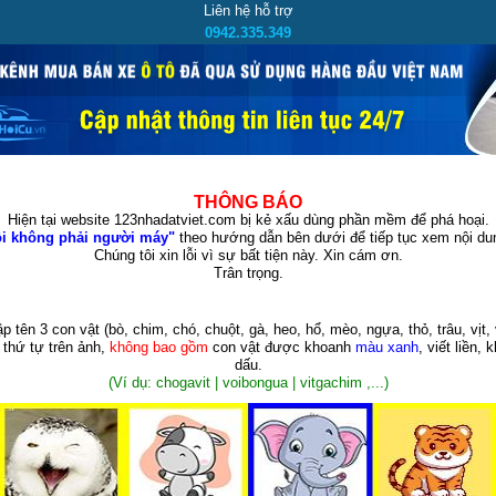
Liên hệ hỗ trợ
0942.335.349
THÔNG BÁO
Hiện tại website 123nhadatviet.com bị kẻ xấu dùng phần mềm để phá hoại.
i không phải người máy"
theo hướng dẫn bên dưới để tiếp tục xem nội dun
Chúng tôi xin lỗi vì sự bất tiện này. Xin cám ơn.
Trân trọng.
p tên 3 con vật
(bò, chim, chó, chuột, gà, heo, hổ, mèo, ngựa, thỏ, trâu, vịt, 
 thứ tự trên ảnh,
không bao gồm
con vật được khoanh
màu xanh
, viết liền, 
dấu.
(Ví dụ: chogavit | voibongua | vitgachim ,...)