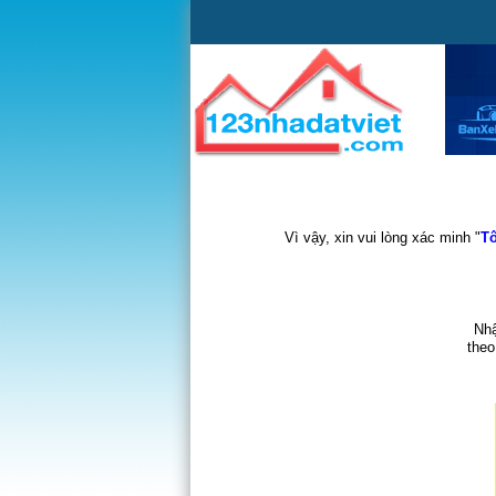
Vì vậy, xin vui lòng xác minh "
Tô
Nhậ
theo