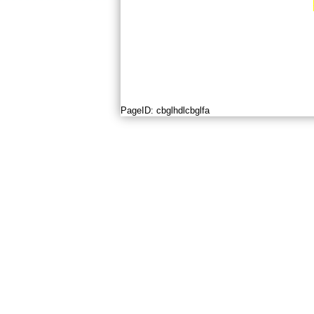
PageID:
cbglhdlcbglfa