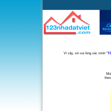
Vì vậy, xin vui lòng xác minh "
Tô
Nhậ
theo