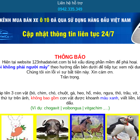
Liên hệ hỗ trợ
0942.335.349
THÔNG BÁO
Hiện tại website 123nhadatviet.com bị kẻ xấu dùng phần mềm để phá hoại.
i không phải người máy"
theo hướng dẫn bên dưới để tiếp tục xem nội dun
Chúng tôi xin lỗi vì sự bất tiện này. Xin cám ơn.
Trân trọng.
p tên 3 con vật
(bò, chim, chó, chuột, gà, heo, hổ, mèo, ngựa, thỏ, trâu, vịt, 
 thứ tự trên ảnh,
không bao gồm
con vật được khoanh
màu xanh
, viết liền, 
dấu.
(Ví dụ: chogavit | voibongua | vitgachim ,...)