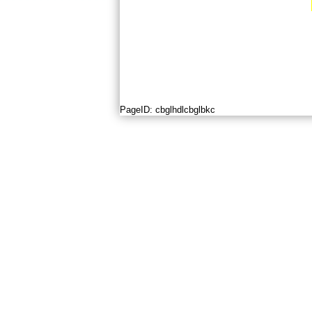
PageID:
cbglhdlcbglbkc