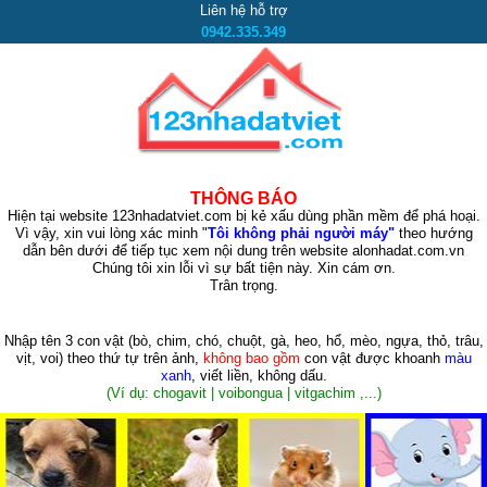
Liên hệ hỗ trợ
0942.335.349
THÔNG BÁO
Hiện tại website 123nhadatviet.com bị kẻ xấu dùng phần mềm để phá hoại.
Vì vậy, xin vui lòng xác minh "
Tôi không phải người máy"
theo hướng
dẫn bên dưới để tiếp tục xem nội dung trên website alonhadat.com.vn
Chúng tôi xin lỗi vì sự bất tiện này. Xin cám ơn.
Trân trọng.
Nhập tên 3 con vật
(bò, chim, chó, chuột, gà, heo, hổ, mèo, ngựa, thỏ, trâu,
vịt, voi)
theo thứ tự trên ảnh,
không bao gồm
con vật được khoanh
màu
xanh
, viết liền, không dấu.
(Ví dụ: chogavit | voibongua | vitgachim ,...)