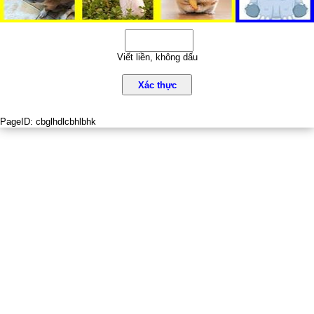
Viết liền, không dấu
Xác thực
PageID:
cbglhdlcbhlbhk